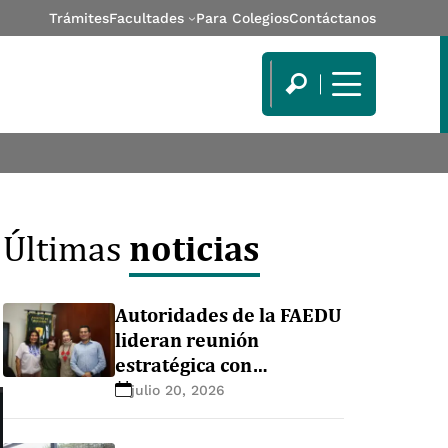
Trámites
Facultades
Para Colegios
Contáctanos
noticias
Últimas
Autoridades de la FAEDU
lideran reunión
estratégica con
delegación de la
julio 20, 2026
Universidad de Cádiz