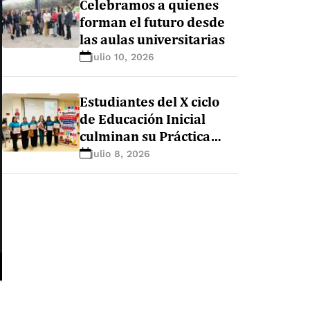
Celebramos a quienes
forman el futuro desde
las aulas universitarias
julio 10, 2026
Estudiantes del X ciclo
de Educación Inicial
culminan su Práctica
Preprofesional con un
julio 8, 2026
conversatorio de cierre