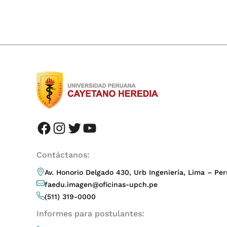
facebook
instagram
twitter
youtube
Contáctanos:
Av. Honorio Delgado 430, Urb Ingeniería, Lima – Per
faedu.imagen@oficinas-upch.pe
(511) 319-0000
Informes para postulantes: