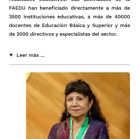
FAEDU han beneficiado directamente a más de
3500 instituciones educativas, a más de 40000
docentes de Educación Básica y Superior y más
de 2000 directivos y especialistas del sector.
Leer más …
Gran parte del despliegue de actividades de la
Facultad de Educación de la UPCH ha sido
posible por la confianza y el apoyo de
importantes instituciones, que comprobaron la
seriedad y la responsabilidad, así como la
capacidad institucional de la Facultad de
Educación para realizar con solvencia y enfoque
innovador las tareas encargadas por ellas.