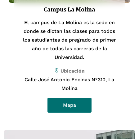
Campus La Molina
El campus de La Molina es la sede en
donde se dictan las clases para todos
los estudiantes de pregrado de primer
año de todas las carreras de la
Universidad.
Mag. Ingrid Rosemary Guzmán Sota
Ubicación
Jefa de las Carreras de Educación
Calle José Antonio Encinas N°310, La
Inicial Intercultural Bilingüe y de
Molina
Educación Primaria Intercultural
Bilingüe
Mapa
ingrid.guzman@upch.pe