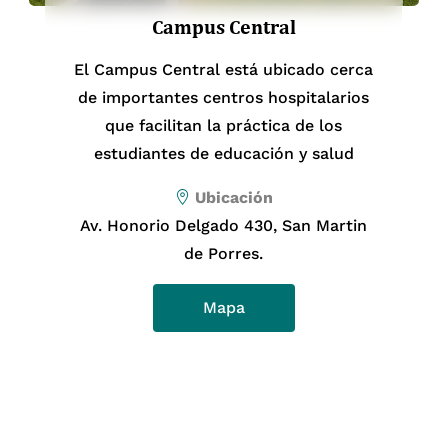
Jefa del Departamento Académico
Campus Central
Lic. Cesar Augusto Malca Carrillo
de Educación
El Campus Central está ubicado cerca
Jefe de la Unidad Administrativa
jamine.pozu.f@upch.pe
de importantes centros hospitalarios
Integrada de las Facultades de
que facilitan la práctica de los
Educación, de Salud Pública y
Unidad de Posgrado y Especialización
estudiantes de educación y salud
Administración, y de Psicología
de Educación
Ubicación
Av. Honorio Delgado 430, San Martin
Secretaría Académica
de Porres.
Mapa