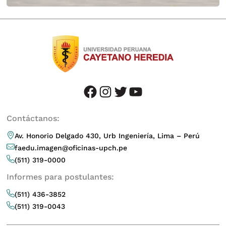
facebook
instagram
twitter
youtube
Contáctanos:
Av. Honorio Delgado 430, Urb Ingeniería, Lima – Perú
faedu.imagen@oficinas-upch.pe
(511) 319-0000
Informes para postulantes:
(511) 436-3852
(511) 319-0043