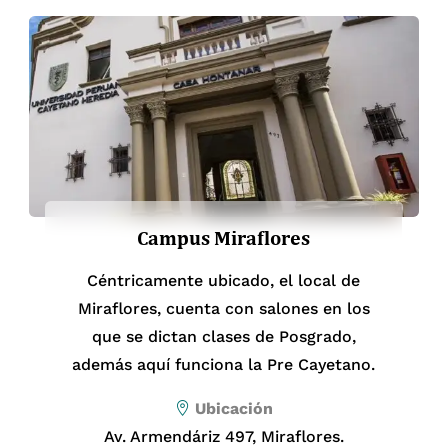
Dra. Elisa Socorro Robles Robles
Jefa de la Unidad de Posgrado y
Especialización en Educación
Mag. Melania Katy Gutiérrez Yepez
elisa.robles.r@upch.pe
Secretaria Académica de las
Facultades de Educación, de Salud
Campus Miraflores
Pública y Administración, y de
Psicología
Céntricamente ubicado, el local de
Escuela Profesional de Educación
Miraflores, cuenta con salones en los
que se dictan clases de Posgrado,
Gestión de la Investigación, Ciencia y
además aquí funciona la Pre Cayetano.
Tecnología
Ubicación
Av. Armendáriz 497, Miraflores.