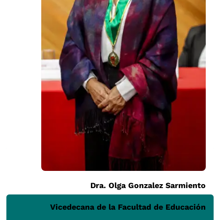
Destaca el Ministerio de Educación, que
repetidamente ha seleccionado a nuestra
Facultad para implementar programas masivos
de capacitación, diplomados, especializaciones,
cursos y asesorías en beneficio de docentes,
directores, especialistas y funcionarios de la
educación pública, en todo el país.
Dra.
Olga Gonzalez Sarmiento
Vicedecana de la Facultad de Educación