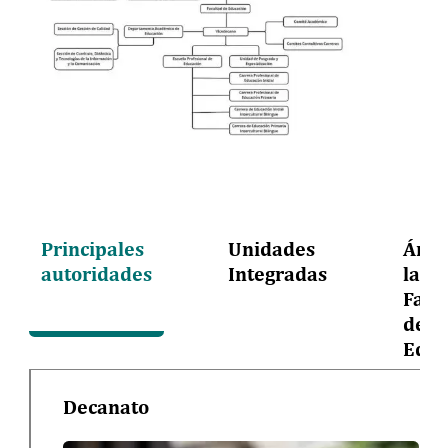
Principales
Unidades
Área
autoridades
Integradas
la
Facu
de
Educ
Decanato