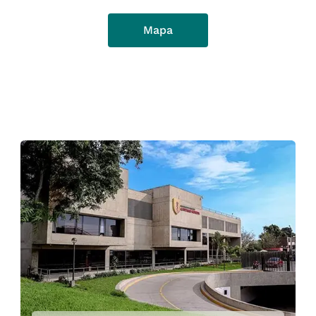
Mapa
Mag. Virgilio Holguín Reyes
Director de la Escuela Profesional
de Educación. Jefe de las Carreras
Profesionales de Educación Inicial
y de Educación Primaria.
Dra. Alejandrina Gonzales Ochoa
virgilio.holguin@upch.pe
Jefa de la Unidad Integrada de
Gestión de la Investigación,
Ciencia y Tecnología