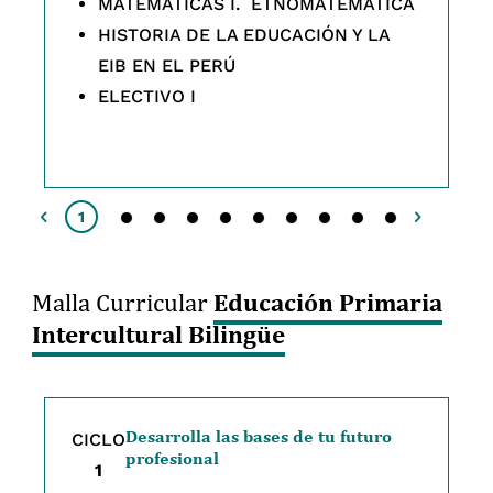
MATEMÁTICAS I. ETNOMATEMÁTICA
HISTORIA DE LA EDUCACIÓN Y LA
EIB EN EL PERÚ
ELECTIVO I
2
3
4
5
6
7
8
9
10
1
Educación Primaria
Malla Curricular
Intercultural Bilingüe
Desarrolla las bases de tu futuro
CICLO
profesional
1