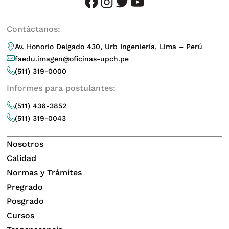
facebook
instagram
twitter
youtube
Contáctanos:
Av. Honorio Delgado 430, Urb Ingeniería, Lima – Perú
faedu.imagen@oficinas-upch.pe
(511) 319-0000
Informes para postulantes:
(511) 436-3852
(511) 319-0043
Nosotros
Calidad
Normas y Trámites
Pregrado
Posgrado
Cursos