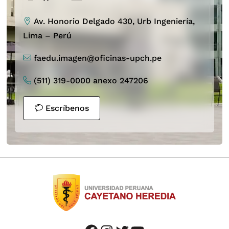
Av. Honorio Delgado 430, Urb Ingeniería,
Lima – Perú
faedu.imagen@oficinas-upch.pe
(511) 319-0000 anexo 247206
Escríbenos