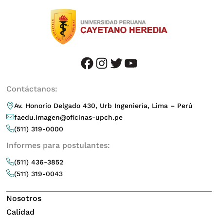
facebook
instagram
twitter
youtube
Contáctanos:
Av. Honorio Delgado 430, Urb Ingeniería, Lima – Perú
faedu.imagen@oficinas-upch.pe
(511) 319-0000
Informes para postulantes:
(511) 436-3852
(511) 319-0043
Nosotros
Calidad