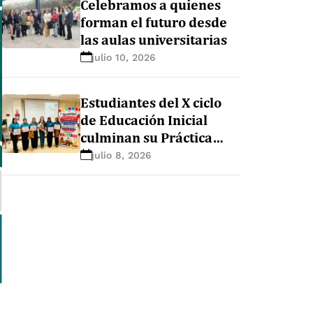
Celebramos a quienes
forman el futuro desde
las aulas universitarias
julio 10, 2026
Estudiantes del X ciclo
de Educación Inicial
culminan su Práctica
Preprofesional con un
julio 8, 2026
conversatorio de cierre