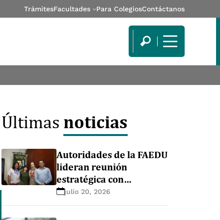
Trámites
Facultades
Para Colegios
Contáctanos
noticias
Últimas
Autoridades de la FAEDU
lideran reunión
estratégica con
delegación de la
julio 20, 2026
Universidad de Cádiz