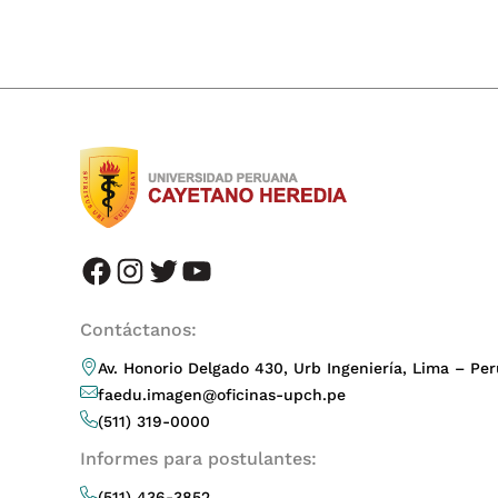
facebook
instagram
twitter
youtube
Contáctanos:
Av. Honorio Delgado 430, Urb Ingeniería, Lima – Per
faedu.imagen@oficinas-upch.pe
(511) 319-0000
Informes para postulantes:
(511) 436-3852