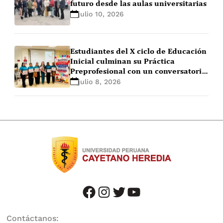
futuro desde las aulas universitarias
julio 10, 2026
Estudiantes del X ciclo de Educación
Inicial culminan su Práctica
Preprofesional con un conversatorio
de cierre
julio 8, 2026
facebook
instagram
twitter
youtube
Contáctanos: