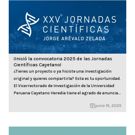
Vicerrector de Investigación, quien acompañó esta
jornada académica […]
Ver más
¡Inició la convocatoria 2025 de las Jornadas
Científicas Cayetano!
¿Tienes un proyecto o ya hiciste una investigación
original y quieres compartirla? Esta es tu oportunidad.
El Vicerrectorado de Investigación de la Universidad
Peruana Cayetano Heredia tiene el agrado de anunciar
el lanzamiento de la convocatoria para las XXV
junio 19, 2025
Jornadas Científicas, que se realizarán en el marco de
las celebraciones por nuestro aniversario
institucional. Este evento bienal rinde […]
Ver más