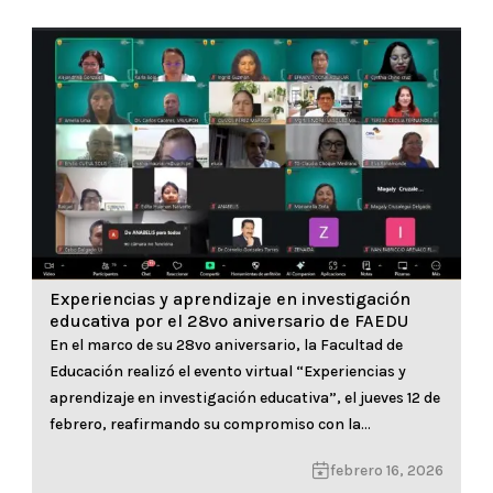
Experiencias y aprendizaje en investigación
educativa por el 28vo aniversario de FAEDU
En el marco de su 28vo aniversario, la Facultad de
Educación realizó el evento virtual “Experiencias y
aprendizaje en investigación educativa”, el jueves 12 de
febrero, reafirmando su compromiso con la
generación y difusión de conocimiento. El encuentro
febrero 16, 2026
contó con la presencia del Dr. Carlos Cáceres Palacios,